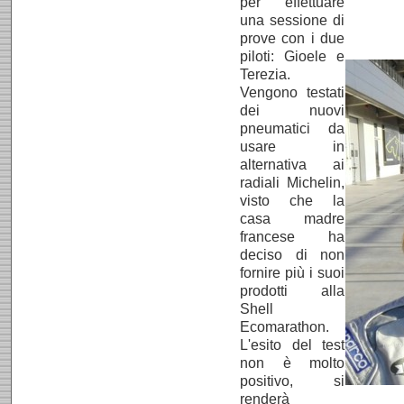
per effettuare
una sessione di
prove con i due
piloti: Gioele e
Terezia.
Vengono testati
dei nuovi
pneumatici da
usare in
alternativa ai
radiali Michelin,
visto che la
casa madre
francese ha
deciso di non
fornire più i suoi
prodotti alla
Shell
Ecomarathon.
L'esito del test
non è molto
positivo, si
renderà