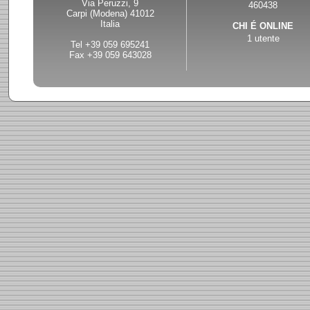
Via Peruzzi, 9
460438
mechanical watch is a very mea
Carpi (Modena) 41012
start for this year.
Italia
CHI É ONLINE
1 utente
Tel +39 059 695241
Fax +39 059 643028