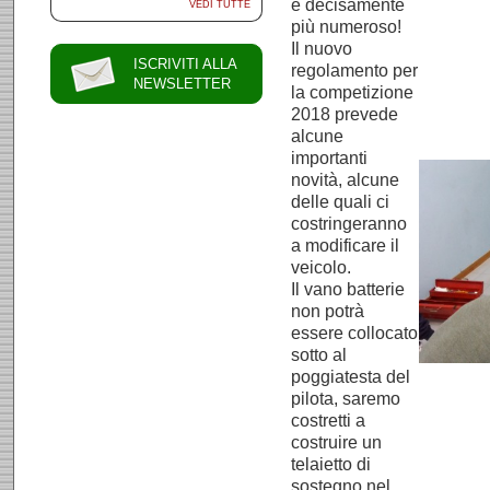
e decisamente
VEDI TUTTE
più numeroso!
Il nuovo
ISCRIVITI ALLA
regolamento per
NEWSLETTER
la competizione
2018 prevede
alcune
importanti
novità, alcune
delle quali ci
costringeranno
a modificare il
veicolo.
Il vano batterie
non potrà
essere collocato
sotto al
poggiatesta del
pilota, saremo
costretti a
costruire un
telaietto di
sostegno nel