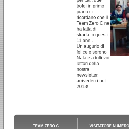
per tutti, due
trofei in primo
piano ci
ricordano che il
Team Zero C ne
ha fatta di
strada in questi
11 anni.
Un augurio di
felice e sereno
Natale a tutti voi
lettori della
nostra
newsletter,
arrivederci nel
2018!
Product designer Werner
repliq
Aisslinger Studio, and NOMOS'
New York (MoMA) to the V&A Mu
The dial is inspired by the race
small seconds hand. The narrow
and tomorrow at a glance.
replic
TEAM ZERO C
VISITATORE NUMER
adjusted by two-way operation o