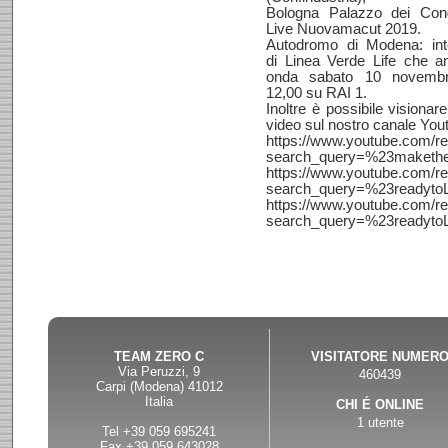
Bologna Palazzo dei Cong
Live Nuovamacut 2019.
Autodromo di Modena: inte
di Linea Verde Life che a
onda sabato 10 novembr
12,00 su RAI 1.
Inoltre è possibile visionare
video sul nostro canale You
https://www.youtube.com/re
search_query=%23makethe
https://www.youtube.com/re
search_query=%23readyto
https://www.youtube.com/re
search_query=%23readyto
Best Replica Watches Shop, 
For Sale
uk replica watches
.
TEAM ZERO C
VISITATORE NUMER
Via Peruzzi, 9
460439
Carpi (Modena) 41012
Italia
CHI É ONLINE
1 utente
Tel +39 059 695241
Fax +39 059 643028