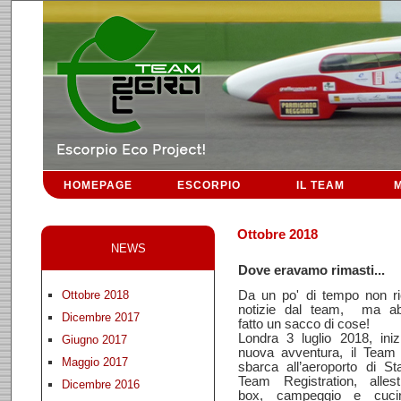
HOMEPAGE
ESCORPIO
IL TEAM
M
Ottobre 2018
NEWS
Dove eravamo rimasti...
Da un po' di tempo non ri
Ottobre 2018
notizie dal team, ma a
Dicembre 2017
fatto un sacco di cose!
Londra 3 luglio 2018, ini
Giugno 2017
nuova avventura, il Team
Maggio 2017
sbarca all’aeroporto di St
Team Registration, allest
Dicembre 2016
box, campeggio e cuci