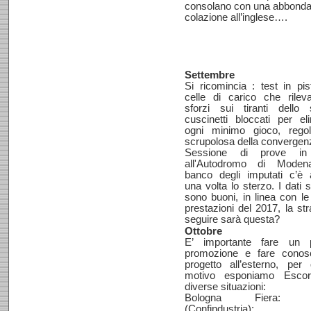
consolano con una abbonda
colazione all’inglese….
Settembre
Si ricomincia : test in pi
celle di carico che rilev
sforzi sui tiranti dello 
cuscinetti bloccati per el
ogni minimo gioco, regol
scrupolosa della convergen
Sessione di prove in 
all'Autodromo di Moden
banco degli imputati c’è 
una volta lo sterzo. I dati s
sono buoni, in linea con l
prestazioni del 2017, la st
seguire sarà questa?
Ottobre
E’ importante fare un 
promozione e fare conosc
progetto all’esterno, per
motivo esponiamo Escor
diverse situazioni:
Bologna Fiera: 
(Confindustria);