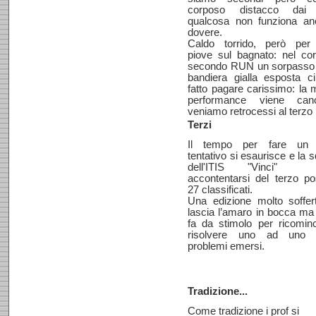
corposo distacco dai 
qualcosa non funziona an
dovere.
Caldo torrido, però per
piove sul bagnato: nel co
secondo RUN un sorpasso 
bandiera gialla esposta c
fatto pagare carissimo: la m
performance viene cance
veniamo retrocessi al terzo 
Terzi
Il tempo per fare un 
tentativo si esaurisce e la 
dell'ITIS "Vinci"
accontentarsi del terzo p
27 classificati.
Una edizione molto soffer
lascia l’amaro in bocca ma
fa da stimolo per ricomin
risolvere uno ad uno t
problemi emersi.
Tradizione...
Come tradizione i prof si