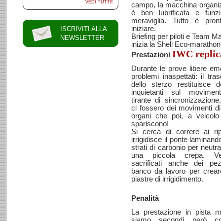
VEDI TUTTE
campo, la macchina organi
è ben lubrificata e funz
meraviglia. Tutto è pron
iniziare.
ISCRIVITI ALLA
Briefing per piloti e Team M
NEWSLETTER
inizia la Shell Eco-marathon
IWC replic
Prestazioni
Durante le prove libere e
problemi inaspettati: il tras
dello sterzo restituisce d
inquietanti sul movimen
tirante di sincronizzazione
ci fossero dei movimenti di
organi che poi, a veicolo
spariscono!
Si cerca di correre ai rip
irrigidisce il ponte laminand
strati di carbonio per neutra
una piccola crepa. Ve
sacrificati anche dei pez
banco da lavoro per crear
piastre di irrigidimento.
Penalità
La prestazione in pista mi
siamo secondi però c