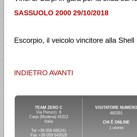
SASSUOLO 2000 29/10/2018
Escorpio, il veicolo vincitore alla She
INDIETRO
AVANTI
TEAM ZERO C
VISITATORE NUMER
Via Peruzzi, 9
460391
Carpi (Modena) 41012
Italia
CHI É ONLINE
1 utente
Tel +39 059 695241
Fax +39 059 643028