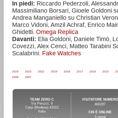
In piedi:
Riccardo Pederzoli, Alessandr
Massimiliano Borsari, Gioele Goldoni
Andrea Manganiello su Christian Verones
Marco Vidoni, Amzil Achraf, Enrico Mai
Ghidetti.
Omega Replica
Davanti:
Elia Goldoni, Daniele Timò, Lo
Covezzi, Alex Cenci, Matteo Tarabini 
Scalabrini.
Fake Watches
2024
2023
2022
2019
2018
2017
2016
2015
2
2008
2007
TEAM ZERO C
VISITATORE NUMER
Via Peruzzi, 9
460287
Carpi (Modena) 41012
Italia
CHI É ONLINE
3 utenti