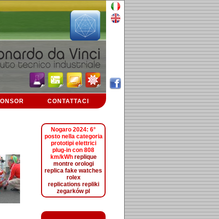
PONSOR
CONTATTACI
Nogaro 2024: 6°
posto nella categoria
prototipi elettrici
plug-in con 808
km/kWh
replique
montre
orologi
replica
fake watches
rolex
replications
repliki
zegarków pl
L'orologio da donna di 34 mm di diametro presenta una cassa
in acciaio con movimento meccanico a carica automatica
L888. Il quadrante blu è abbinato a lancette rodiate e rivestito
con rivestimento luminoso Super-LumiNova.
hublot replica
Sul