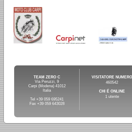
TEAM ZERO C
VISITATORE NUMER
Via Peruzzi, 9
460542
Carpi (Modena) 41012
Italia
CHI É ONLINE
1 utente
Tel +39 059 695241
Fax +39 059 643028