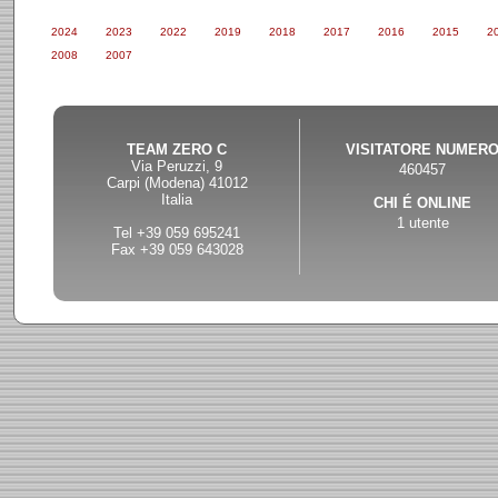
2024
2023
2022
2019
2018
2017
2016
2015
2
2008
2007
TEAM ZERO C
VISITATORE NUMER
Via Peruzzi, 9
460457
Carpi (Modena) 41012
Italia
CHI É ONLINE
1 utente
Tel +39 059 695241
Fax +39 059 643028